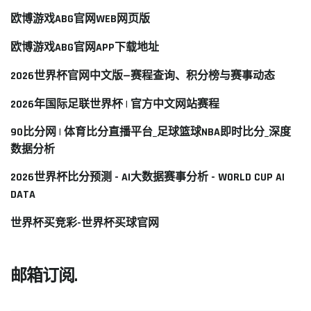
欧博游戏ABG官网WEB网页版
欧博游戏ABG官网APP下载地址
2026世界杯官网中文版—赛程查询、积分榜与赛事动态
2026年国际足联世界杯 | 官方中文网站赛程
90比分网 | 体育比分直播平台_足球篮球NBA即时比分_深度
数据分析
2026世界杯比分预测 - AI大数据赛事分析 - WORLD CUP AI
DATA
世界杯买竞彩-世界杯买球官网
邮箱订阅.