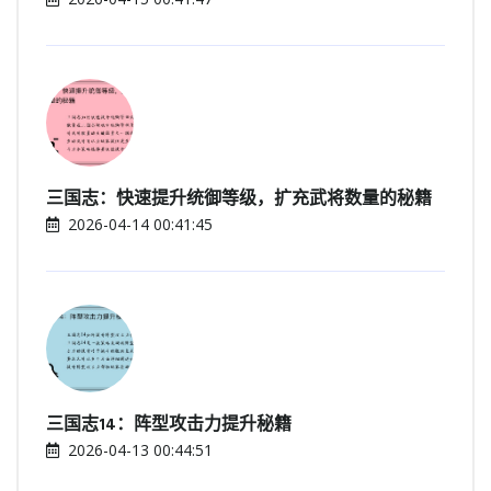
三国志：快速提升统御等级，扩充武将数量的秘籍
2026-04-14 00:41:45
三国志14：阵型攻击力提升秘籍
2026-04-13 00:44:51