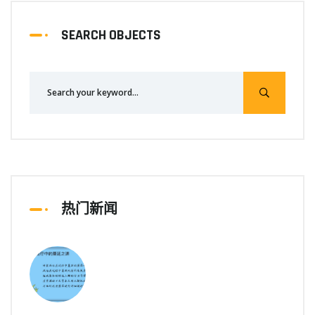
SEARCH OBJECTS
热门新闻