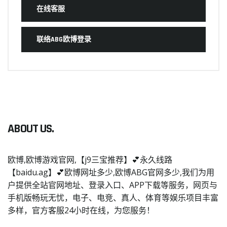
在线客服
联络ABG欧博登录
ABOUT US.
欧博,欧博游戏官网,【j9三宝推荐】💕永久线路
【baidu.ag】💕欧博网址多少,欧博ABG官网多少,我们为用
户提供全站官网地址、登录入口、APP下载等服务，网页与
手机版畅玩无忧，电子、电竞、真人、体育等娱乐项目丰富
多样，官方客服24小时在线，为您服务！