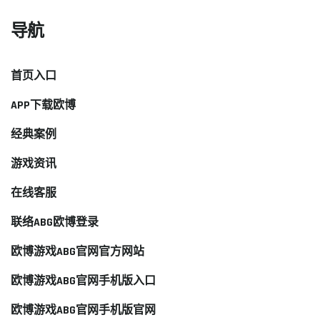
导航
首页入口
APP下载欧博
经典案例
游戏资讯
在线客服
联络ABG欧博登录
欧博游戏ABG官网官方网站
欧博游戏ABG官网手机版入口
欧博游戏ABG官网手机版官网