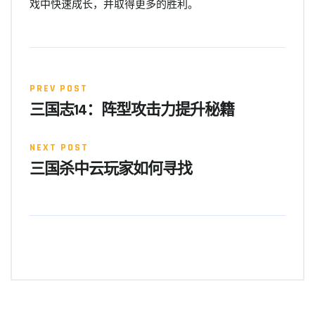
戏中快速成长，并取得更多的胜利。
PREV POST
三国志14：阵型攻击力提升秘籍
NEXT POST
三国杀中云玩家如何寻找