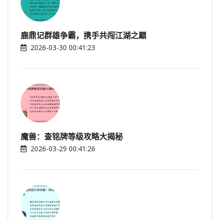
鹿鼎记群雄争霸，携手共闯江湖之巅
2026-03-30 00:41:23
魔兽：查铭牌等级攻略大揭秘
2026-03-29 00:41:26