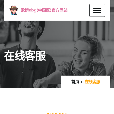
在线客服
首页
在线客服