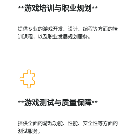
**游戏培训与职业规划**
提供专业的游戏开发、设计、编程等方面的培
训课程，以及职业发展规划服务。
**游戏测试与质量保障**
提供全面的游戏功能、性能、安全性等方面的
测试服务；