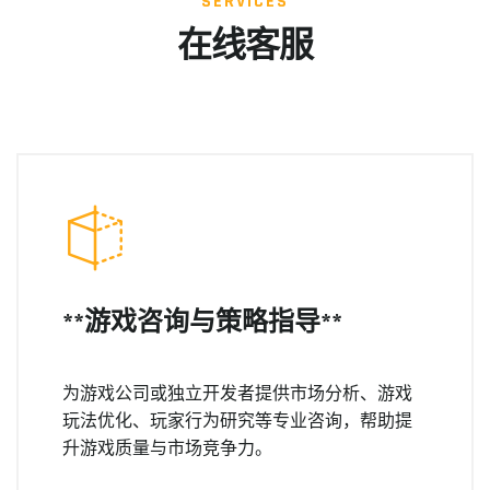
SERVICES
在线客服
**游戏咨询与策略指导**
为游戏公司或独立开发者提供市场分析、游戏
玩法优化、玩家行为研究等专业咨询，帮助提
升游戏质量与市场竞争力。