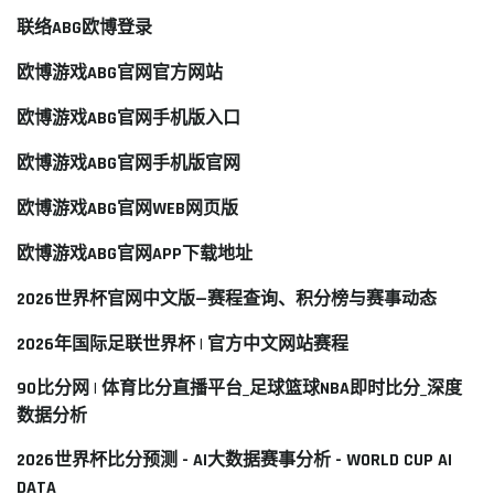
联络ABG欧博登录
欧博游戏ABG官网官方网站
欧博游戏ABG官网手机版入口
欧博游戏ABG官网手机版官网
欧博游戏ABG官网WEB网页版
欧博游戏ABG官网APP下载地址
2026世界杯官网中文版—赛程查询、积分榜与赛事动态
2026年国际足联世界杯 | 官方中文网站赛程
90比分网 | 体育比分直播平台_足球篮球NBA即时比分_深度
数据分析
2026世界杯比分预测 - AI大数据赛事分析 - WORLD CUP AI
DATA