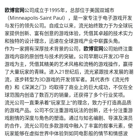
欧博官网
公司成立于1995年，总部位于美国双城市
（Minneapolis-Saint Paul），是一家专注于电子游戏开发
与发行的领先公司。自成立以来，流光始终致力于为全球玩
家提供创新、富有创意的游戏体验，凭借其卓越的技术实力
和独特的设计理念，迅速在全球游戏产业中崭露头角。
作为一家拥有深厚技术背景的公司，
欧博官网
公司始终注重
游戏内容的原创性与技术的突破。公司早期以开发2D平台
游戏为主，凭借其精美的艺术风格和流畅的游戏操作，赢得
了大量玩家的青睐。进入21世纪后，流光紧跟技术发展的潮
流，逐步转型为3D游戏的开发领军者。其代表作《流光传
奇》和《深渊之门》均取得了商业上的巨大成功，不仅在全
球范围内创造了数百万的销量，还获得了多个行业奖项。
流光公司一直秉承着“玩家至上”的理念，致力于打造高品质
的游戏产品。公司不仅注重游戏玩法的创新，还十分注重游
戏剧情的深度与角色的塑造。通过与知名编剧、导演及演员
的合作，流光公司在多款游戏中融入了丰富的叙事元素，使
玩家能够在虚拟世界中体验到如同电影般的情节和情感波