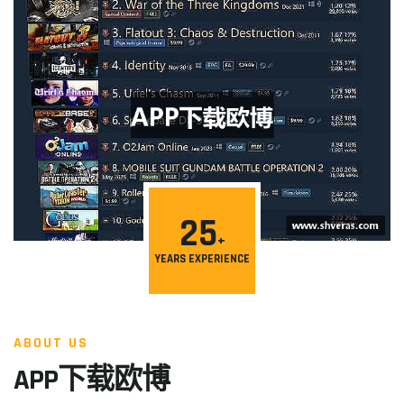
25
YEARS EXPERIENCE
ABOUT US
APP下载欧博