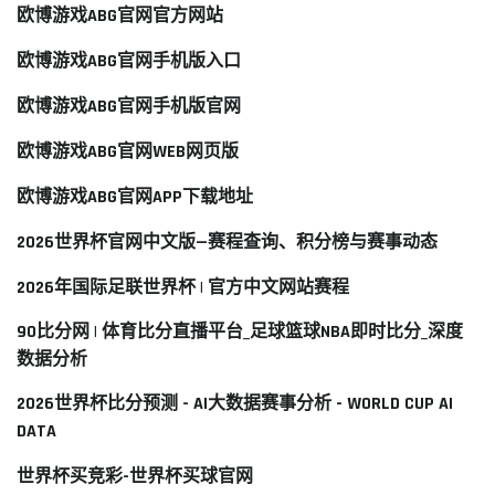
欧博游戏ABG官网官方网站
欧博游戏ABG官网手机版入口
欧博游戏ABG官网手机版官网
欧博游戏ABG官网WEB网页版
欧博游戏ABG官网APP下载地址
2026世界杯官网中文版—赛程查询、积分榜与赛事动态
2026年国际足联世界杯 | 官方中文网站赛程
90比分网 | 体育比分直播平台_足球篮球NBA即时比分_深度
数据分析
2026世界杯比分预测 - AI大数据赛事分析 - WORLD CUP AI
DATA
世界杯买竞彩-世界杯买球官网