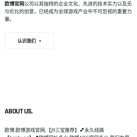
欧博官网
公司以其独特的企业文化、先进的技术实力以及无
与伦比的创意，已经成为全球游戏产业中不可忽视的重要力
量。
认识我们
+
ABOUT US.
欧博,欧博游戏官网,【j9三宝推荐】💕永久线路